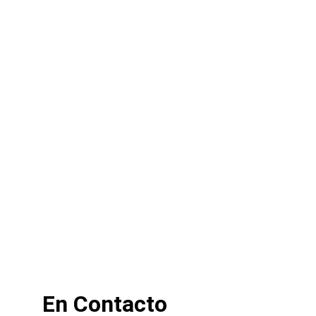
★★★★★
Integridad, Valores, Juego Limpio y 
Competición Justa
En Contacto