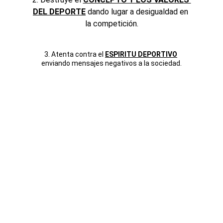
DEL DEPORTE
 dando lugar a desigualdad en 
la competición.
3. Atenta contra el 
ESPIRITU DEPORTIVO
enviando mensajes negativos a la sociedad.
Herramientas de 
Prevención del Dopaje
La prevención del dopaje en el deporte 
requiere un enfoque integral que combine 
Educación, Monitoreo, Tecnología y 
Colaboración.